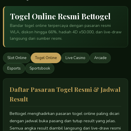
Togel Online Resmi Bettogel
Bandar togel online terpercaya dengan pasaran resmi
WLA, diskon hingga 66%, hadiah 4D x50.000, dan live-draw
langsung dari sumber resmi.
Slot Online
Togel Online
Live Casino
Arcade
Esports
Sportsbook
Daftar Pasaran Togel Resmi & Jadwal
Result
Bettogel menghadirkan pasaran togel online paling dicari
dengan jadwal buka pasang dan tutup result yang jelas.
Semua angka result diambil langsung dari live-draw resmi