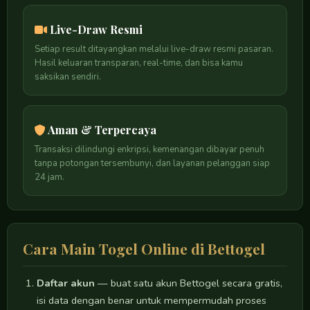
Live-Draw Resmi
Setiap result ditayangkan melalui live-draw resmi pasaran.
Hasil keluaran transparan, real-time, dan bisa kamu
saksikan sendiri.
Aman & Terpercaya
Transaksi dilindungi enkripsi, kemenangan dibayar penuh
tanpa potongan tersembunyi, dan layanan pelanggan siap
24 jam.
Cara Main Togel Online di Bettogel
Daftar akun
— buat satu akun Bettogel secara gratis,
isi data dengan benar untuk mempermudah proses