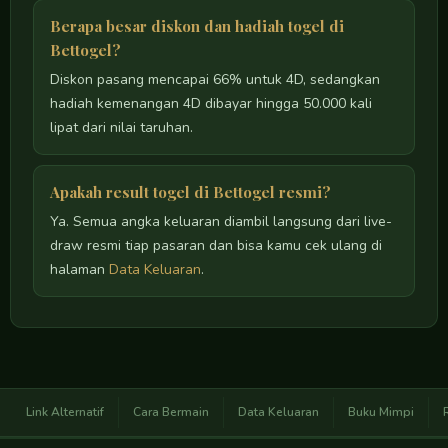
Berapa besar diskon dan hadiah togel di
Bettogel?
Diskon pasang mencapai 66% untuk 4D, sedangkan
hadiah kemenangan 4D dibayar hingga 50.000 kali
lipat dari nilai taruhan.
Apakah result togel di Bettogel resmi?
Ya. Semua angka keluaran diambil langsung dari live-
draw resmi tiap pasaran dan bisa kamu cek ulang di
halaman
Data Keluaran
.
Link Alternatif
Cara Bermain
Data Keluaran
Buku Mimpi