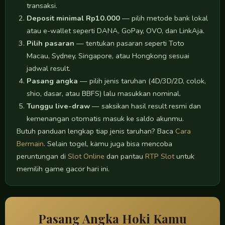
transaksi.
Deposit minimal Rp10.000
— pilih metode bank lokal
atau e-wallet seperti DANA, GoPay, OVO, dan LinkAja.
Pilih pasaran
— tentukan pasaran seperti Toto
Macau, Sydney, Singapore, atau Hongkong sesuai
jadwal result.
Pasang angka
— pilih jenis taruhan (4D/3D/2D, colok,
shio, dasar, atau BBFS) lalu masukkan nominal.
Tunggu live-draw
— saksikan hasil result resmi dan
kemenangan otomatis masuk ke saldo akunmu.
Butuh panduan lengkap tiap jenis taruhan? Baca
Cara
Bermain
. Selain togel, kamu juga bisa mencoba
peruntungan di
Slot Online
dan pantau
RTP Slot
untuk
memilih game gacor hari ini.
Pasang Angka Hoki Kamu