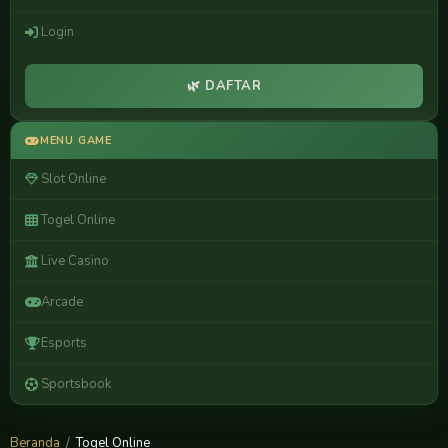
Login
🌿 DAFTAR
MENU GAME
Slot Online
Togel Online
Live Casino
Arcade
Esports
Sportsbook
Beranda
/
Togel Online