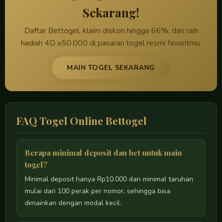
Sekarang!
Daftar Bettogel, klaim diskon hingga 66%, dan raih
hadiah 4D x50.000 di pasaran togel resmi favoritmu.
MAIN TOGEL SEKARANG
FAQ Togel Online Bettogel
Berapa minimal deposit dan bet untuk main
togel?
Minimal deposit hanya Rp10.000 dan minimal taruhan
mulai dari 100 perak per nomor, sehingga bisa
dimainkan dengan modal kecil.