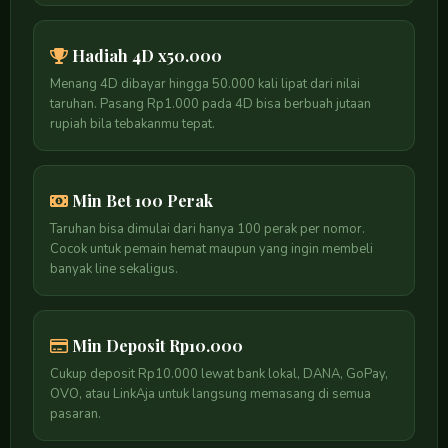
Hadiah 4D x50.000
Menang 4D dibayar hingga 50.000 kali lipat dari nilai
taruhan. Pasang Rp1.000 pada 4D bisa berbuah jutaan
rupiah bila tebakanmu tepat.
Min Bet 100 Perak
Taruhan bisa dimulai dari hanya 100 perak per nomor.
Cocok untuk pemain hemat maupun yang ingin membeli
banyak line sekaligus.
Min Deposit Rp10.000
Cukup deposit Rp10.000 lewat bank lokal, DANA, GoPay,
OVO, atau LinkAja untuk langsung memasang di semua
pasaran.