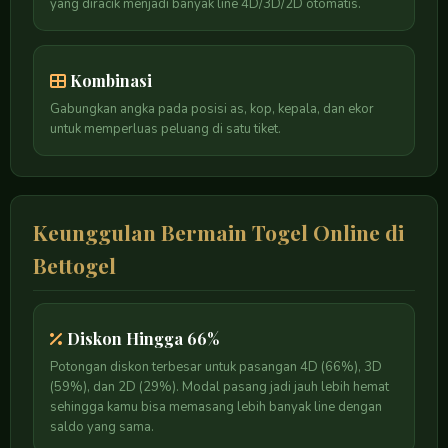
yang diracik menjadi banyak line 4D/3D/2D otomatis.
Kombinasi
Gabungkan angka pada posisi as, kop, kepala, dan ekor
untuk memperluas peluang di satu tiket.
Keunggulan Bermain Togel Online di
Bettogel
Diskon Hingga 66%
Potongan diskon terbesar untuk pasangan 4D (66%), 3D
(59%), dan 2D (29%). Modal pasang jadi jauh lebih hemat
sehingga kamu bisa memasang lebih banyak line dengan
saldo yang sama.