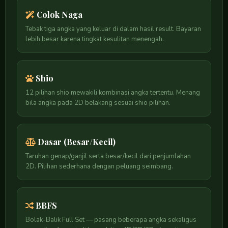
Colok Naga
Tebak tiga angka yang keluar di dalam hasil result. Bayaran
lebih besar karena tingkat kesulitan menengah.
Shio
12 pilihan shio mewakili kombinasi angka tertentu. Menang
bila angka pada 2D belakang sesuai shio pilihan.
Dasar (Besar/Kecil)
Taruhan genap/ganjil serta besar/kecil dari penjumlahan
2D. Pilihan sederhana dengan peluang seimbang.
BBFS
Bolak-Balik Full Set — pasang beberapa angka sekaligus