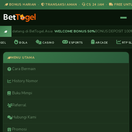
BONUS HARIAN ·
TRANSAKSI AMAN ·
CS 24 JAM ·
FREE UNT
elamat datang di BetTogel.Asia
WELCOME BONUS 50%
BONUS DEPOSIT 10
INFO
GEL
BOLA
CASINO
ESPORTS
ARCADE
RTP S
MENU UTAMA
Cara Bermain
History Nomor
Buku Mimpi
Referral
Hubungi Kami
Promosi