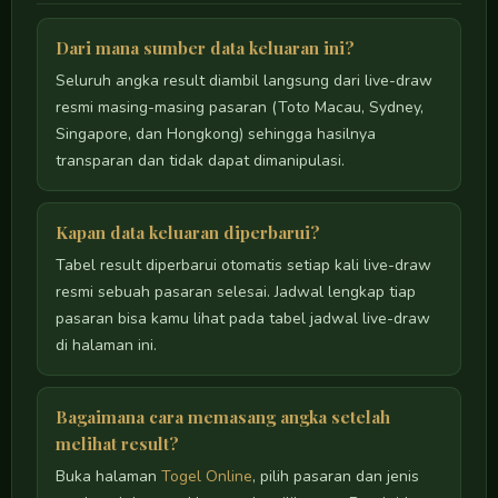
Dari mana sumber data keluaran ini?
Seluruh angka result diambil langsung dari live-draw
resmi masing-masing pasaran (Toto Macau, Sydney,
Singapore, dan Hongkong) sehingga hasilnya
transparan dan tidak dapat dimanipulasi.
Kapan data keluaran diperbarui?
Tabel result diperbarui otomatis setiap kali live-draw
resmi sebuah pasaran selesai. Jadwal lengkap tiap
pasaran bisa kamu lihat pada tabel jadwal live-draw
di halaman ini.
Bagaimana cara memasang angka setelah
melihat result?
Buka halaman
Togel Online
, pilih pasaran dan jenis