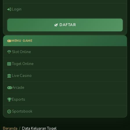
Login
🌿 DAFTAR
MENU GAME
Slot Online
Togel Online
Live Casino
Arcade
Esports
Sportsbook
Beranda
/
Data Keluaran Togel