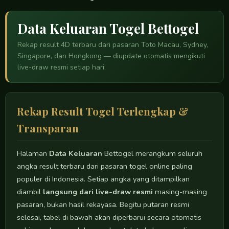
Data Keluaran Togel Bettogel
Rekap result 4D terbaru dari pasaran Toto Macau, Sydney,
Singapore, dan Hongkong — diupdate otomatis mengikuti
live-draw resmi setiap hari.
Rekap Result Togel Terlengkap &
Transparan
Halaman
Data Keluaran
Bettogel merangkum seluruh
angka result terbaru dari pasaran togel online paling
populer di Indonesia. Setiap angka yang ditampilkan
diambil
langsung dari live-draw resmi
masing-masing
pasaran, bukan hasil rekayasa. Begitu putaran resmi
selesai, tabel di bawah akan diperbarui secara otomatis