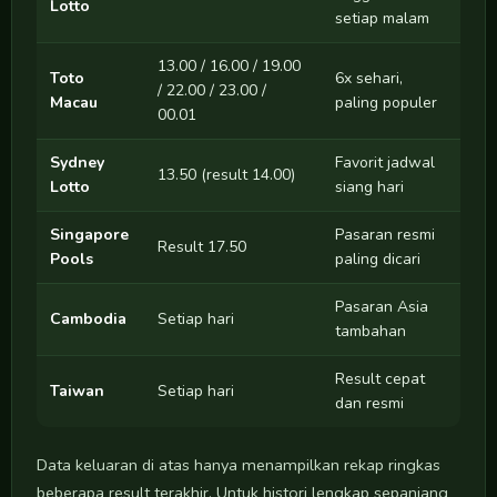
Lotto
setiap malam
13.00 / 16.00 / 19.00
Toto
6x sehari,
/ 22.00 / 23.00 /
Macau
paling populer
00.01
Sydney
Favorit jadwal
13.50 (result 14.00)
Lotto
siang hari
Singapore
Pasaran resmi
Result 17.50
Pools
paling dicari
Pasaran Asia
Cambodia
Setiap hari
tambahan
Result cepat
Taiwan
Setiap hari
dan resmi
Data keluaran di atas hanya menampilkan rekap ringkas
beberapa result terakhir. Untuk histori lengkap sepanjang