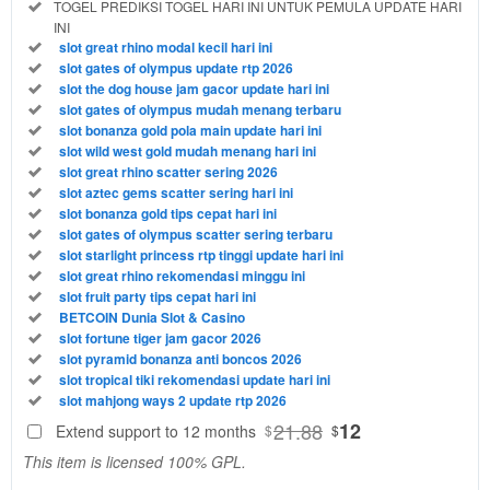
Regular
Included:
TOGEL PREDIKSI TOGEL HARI INI UNTUK PEMULA UPDATE HARI
License
INI
SELECTED
Included:
slot great rhino modal kecil hari ini
10
$
Included:
slot gates of olympus update rtp 2026
Included:
slot the dog house jam gacor update hari ini
Use, by
Included:
slot gates of olympus mudah menang terbaru
you or
Included:
slot bonanza gold pola main update hari ini
one
Included:
slot wild west gold mudah menang hari ini
client, in
Included:
slot great rhino scatter sering 2026
a single
Included:
slot aztec gems scatter sering hari ini
end
Included:
slot bonanza gold tips cepat hari ini
product
Included:
slot gates of olympus scatter sering terbaru
Included:
slot starlight princess rtp tinggi update hari ini
which
Included:
slot great rhino rekomendasi minggu ini
end
Included:
slot fruit party tips cepat hari ini
users
Included:
BETCOIN Dunia Slot & Casino
are not
Included:
slot fortune tiger jam gacor 2026
charged
Included:
slot pyramid bonanza anti boncos 2026
for. The
Included:
slot tropical tiki rekomendasi update hari ini
total
Included:
slot mahjong ways 2 update rtp 2026
price
21.88
12
Extend support to 12 months
$
$
includes
This item is licensed 100% GPL.
the item
price