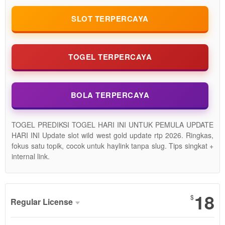
SLOT TERPERCAYA
TOGEL TERPERCAYA
BOLA TERPERCAYA
TOGEL PREDIKSI TOGEL HARI INI UNTUK PEMULA UPDATE
HARI INI Update slot wild west gold update rtp 2026. Ringkas,
fokus satu topik, cocok untuk haylink tanpa slug. Tips singkat +
internal link.
Show More
18
$
Regular License