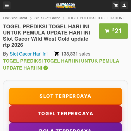
Link Slot Gacor
Situs Slot Gacor
TOGEL PREDIKSI TOGEL HARI INI UNTUK PEMULA UPDATE HARI INI Slot Gacor Wild West Gold update rtp 2026
TOGEL PREDIKSI TOGEL HARI INI
21
$
UNTUK PEMULA UPDATE HARI INI
Slot Gacor Wild West Gold update
rtp 2026
By
Slot Gacor Hari ini
138,831
sales
TOGEL PREDIKSI TOGEL HARI INI UNTUK PEMULA
UPDATE HARI INI
SLOT TERPERCAYA
TOGEL TERPERCAYA