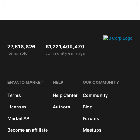
and a
buyer
fee.
View
license
details
77,618,826
$1,221,409,470
items sold
community earnings
ENVATO MARKET
HELP
OUR COMMUNITY
Terms
Help Center
Community
Licenses
Authors
Blog
Market API
Forums
Become an affiliate
Meetups