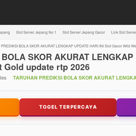
Jepang
Slot Server Jepang No 1
Slot Server Jepang Gacor
Link Slot Serv
REDIKSI BOLA SKOR AKURAT LENGKAP UPDATE HARI INI Slot Gacor Wild West
 BOLA SKOR AKURAT LENGKAP U
t Gold update rtp 2026
les
TARUHAN PREDIKSI BOLA SKOR AKURAT LENGKAP
TOGEL TERPERCAYA