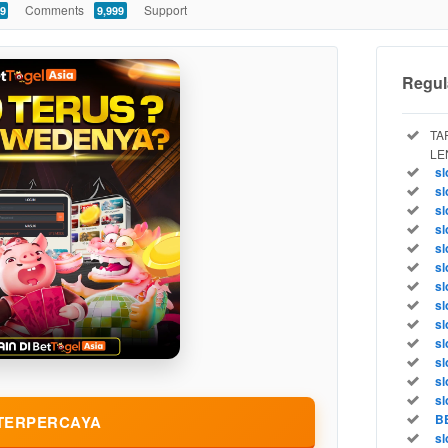
Comments
Support
9
9,999
Regul
Regu
Inc
TA
Use, 
LE
Inc
sl
prod
Inc
sl
The t
Inc
sl
buyer
Inc
sl
Inc
sl
View
Inc
sl
license
Inc
sl
Inc
sl
details
Inc
sl
Inc
sl
Inc
sl
Inc
sl
Inc
sl
Inc
BE
TERPERCAYA
Inc
sl