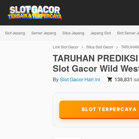
Slot Jepang
Server Jepang
Situs Jepang
Jepang Slot
Slot Server 
Link Slot Gacor
Situs Slot Gacor
TARUHAN P
TARUHAN PREDIKSI
Slot Gacor Wild Wes
By
Slot Gacor Hari ini
138,831
sa
SLOT TERPERCAYA