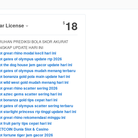
18
$
ar License
10
lar License
$
SELECTED
luded:
RUHAN PREDIKSI BOLA SKOR AKURAT
by you or one client, in a single end
NGKAP UPDATE HARI INI
luded:
ot great rhino modal kecil hari ini
uct which end users
are not
charged for.
luded:
ot gates of olympus update rtp 2026
otal price includes the item price and a
luded:
ot the dog house jam gacor update hari ini
 fee.
luded:
ot gates of olympus mudah menang terbaru
luded:
ot bonanza gold pola main update hari ini
luded:
ot wild west gold mudah menang hari ini
luded:
ot great rhino scatter sering 2026
luded:
ot aztec gems scatter sering hari ini
luded:
ot bonanza gold tips cepat hari ini
luded:
ot gates of olympus scatter sering terbaru
luded:
ot starlight princess rtp tinggi update hari ini
luded:
ot great rhino rekomendasi minggu ini
luded:
ot fruit party tips cepat hari ini
luded:
TCOIN Dunia Slot & Casino
luded:
ot fortune tiger jam gacor 2026