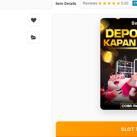
5.00
Reviews
5.00
Item Details
77
stars
SLOT 