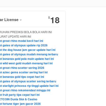
18
$
ar License
10
lar License
$
SELECTED
luded:
RUHAN PREDIKSI BOLA BOLA HARI INI
by you or one client, in a single end
URAT UPDATE HARI INI
luded:
ot great rhino modal kecil hari ini
uct which end users
are not
charged for.
luded:
ot gates of olympus update rtp 2026
otal price includes the item price and a
luded:
ot the dog house jam gacor update hari ini
 fee.
luded:
ot gates of olympus mudah menang terbaru
luded:
ot bonanza gold pola main update hari ini
luded:
ot wild west gold mudah menang hari ini
luded:
ot great rhino scatter sering 2026
luded:
ot aztec gems scatter sering hari ini
luded:
ot bonanza gold tips cepat hari ini
luded:
ot gates of olympus scatter sering terbaru
luded:
ot starlight princess rtp tinggi update hari ini
luded:
ot great rhino rekomendasi minggu ini
luded:
ot fruit party tips cepat hari ini
luded:
TCOIN Dunia Slot & Casino
luded:
ot fortune tiger jam gacor 2026