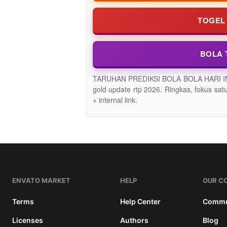
TOGEL
BOLA 
TARUHAN PREDIKSI BOLA BOLA HARI INI
gold update rtp 2026. Ringkas, fokus satu
+ internal link.
ENVATO MARKET
HELP
OUR C
Terms
Help Center
Commu
Licenses
Authors
Blog