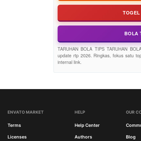
TOGEL
BOLA 
TARUHAN BOLA TIPS TARUHAN BOLA LE
update rtp 2026. Ringkas, fokus satu top
internal link.
ENVATO MARKET
HELP
OUR C
Terms
Help Center
Commu
Licenses
Authors
Blog