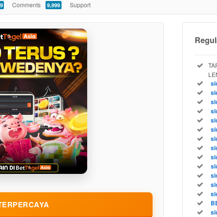
Comments
Support
9
9,999
Regul
Regu
Inc
TA
Use, 
LE
Inc
sl
prod
Inc
sl
The t
Inc
sl
buyer
Inc
sl
Inc
sl
View
Inc
sl
license
Inc
sl
Inc
sl
details
Inc
sl
Inc
sl
Inc
sl
Inc
sl
Inc
sl
Inc
BE
TERPERCAYA
Inc
sl