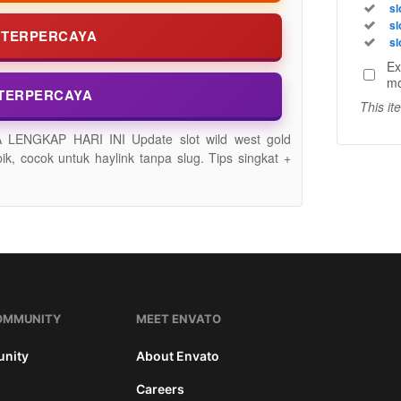
Inc
sl
Inc
sl
 TERPERCAYA
Inc
sl
Ex
mo
TERPERCAYA
This i
NGKAP HARI INI Update slot wild west gold
ik, cocok untuk haylink tanpa slug. Tips singkat +
OMMUNITY
MEET ENVATO
nity
About Envato
Careers