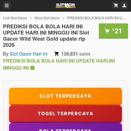
Link Slot Gacor
Situs Slot Gacor
PREDIKSI BOLA BOLA HARI INI UPDATE HARI INI MINGGU INI Slot Gacor Wild West Gold update rtp 2026
PREDIKSI BOLA BOLA HARI INI
21
$
UPDATE HARI INI MINGGU INI Slot
Gacor Wild West Gold update rtp
2026
By
Slot Gacor Hari ini
138,831
sales
PREDIKSI BOLA BOLA HARI INI UPDATE HARI INI
MINGGU INI
SLOT TERPERCAYA
TOGEL TERPERCAYA