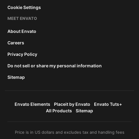
Cookie Settings
MEET ENVATO
About Envato
Careers
Privacy Policy
Do not sell or share my personal information
Sitemap
Envato Elements
Placeit by Envato
Envato Tuts+
All Products
Sitemap
Price is in US dollars and excludes tax and handling fees