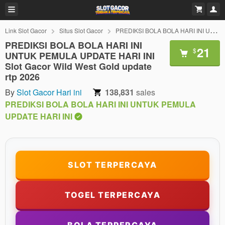
Link Slot Gacor
Situs Slot Gacor
PREDIKSI BOLA BOLA HARI INI UNTUK PEMULA UPDATE HARI INI Slot Gacor Wild West Gold update rtp 2026
PREDIKSI BOLA BOLA HARI INI
21
$
UNTUK PEMULA UPDATE HARI INI
Slot Gacor Wild West Gold update
rtp 2026
By
Slot Gacor Hari ini
138,831
sales
PREDIKSI BOLA BOLA HARI INI UNTUK PEMULA
UPDATE HARI INI
SLOT TERPERCAYA
TOGEL TERPERCAYA