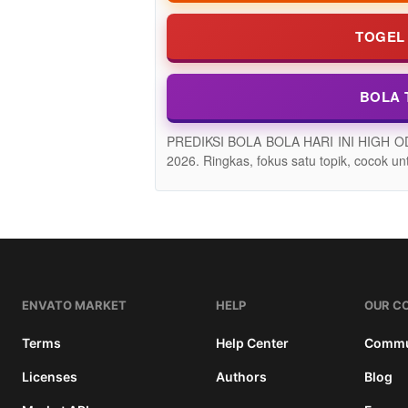
TOGEL
BOLA 
PREDIKSI BOLA BOLA HARI INI HIGH ODDS
2026. Ringkas, fokus satu topik, cocok untu
ENVATO MARKET
HELP
OUR C
Terms
Help Center
Commu
Licenses
Authors
Blog