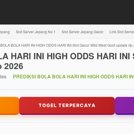
Jepang
Slot Server Jepang No 1
Slot Server Jepang Gacor
Link Slot Serv
BOLA BOLA HARI INI HIGH ODDS HARI INI Slot Gacor Wild West Gold update rtp
 HARI INI HIGH ODDS HARI INI S
p 2026
les
PREDIKSI BOLA BOLA HARI INI HIGH ODDS HARI IN
TOGEL TERPERCAYA