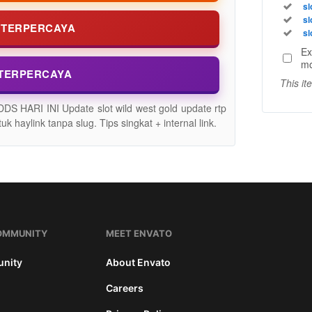
Inc
sl
Inc
sl
 TERPERCAYA
Inc
sl
Ex
mo
TERPERCAYA
This i
 HARI INI Update slot wild west gold update rtp
k haylink tanpa slug. Tips singkat + internal link.
OMMUNITY
MEET ENVATO
nity
About Envato
Careers