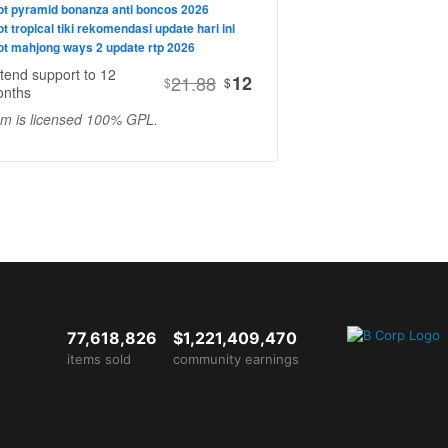
luded:
ot pyramid bonanza anti boncos 2026
luded:
ot tropical tiki rekomendasi update hari ini
luded:
ot mahjong ways 2 update rtp 2026
tend support to 12
21.88
12
$
$
nths
tem is licensed 100% GPL.
77,618,826
$1,221,409,470
items sold
community earnings