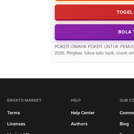
TOGEL
BOLA 
POKER OMAHA POKER UNTUK PEMULA HAR
2026. Ringkas, fokus satu topik, cocok untu
ENVATO MARKET
HELP
OUR C
Terms
Help Center
Commu
Licenses
Authors
Blog