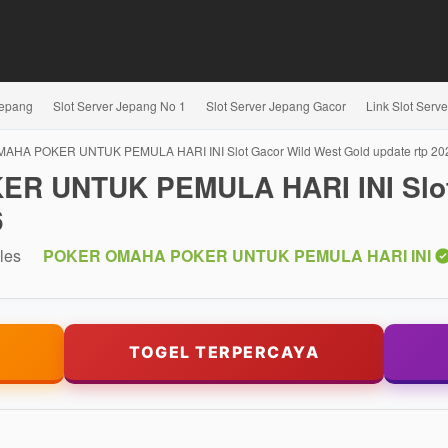
Jepang
Slot Server Jepang No 1
Slot Server Jepang Gacor
Link Slot Serv
HA POKER UNTUK PEMULA HARI INI Slot Gacor Wild West Gold update rtp 20
 UNTUK PEMULA HARI INI Slot 
6
les
POKER OMAHA POKER UNTUK PEMULA HARI INI
TOGEL TERPERCAYA