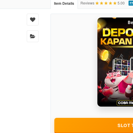
5.00
Reviews
5.00
Item Details
77
stars
SLOT 