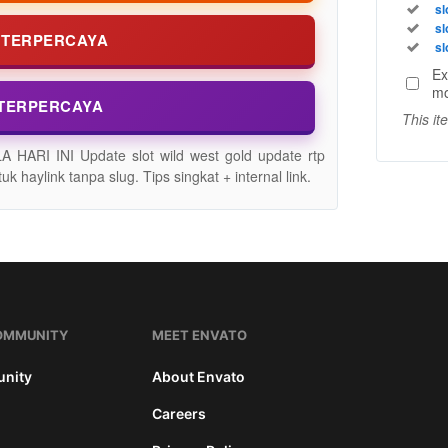
Inc
sl
Inc
sl
 TERPERCAYA
Inc
sl
Ex
mo
TERPERCAYA
This i
I INI Update slot wild west gold update rtp
k haylink tanpa slug. Tips singkat + internal link.
OMMUNITY
MEET ENVATO
nity
About Envato
Careers