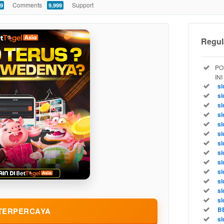
Comments
Support
9
9,999
Regul
Regu
Inc
PO
Use, 
INI
Inc
sl
prod
Inc
sl
The t
Inc
sl
buyer
Inc
sl
Inc
sl
View
Inc
sl
license
Inc
sl
Inc
sl
details
Inc
sl
Inc
sl
Inc
sl
Inc
sl
Inc
sl
Inc
BE
TERPERCAYA
Inc
sl