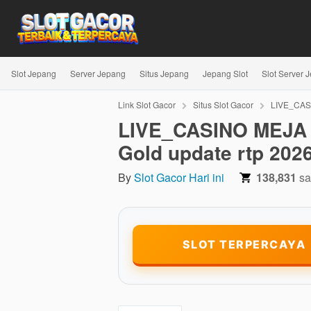
Slot Jepang
Server Jepang
Situs Jepang
Jepang Slot
Slot Server 
Link Slot Gacor
Situs Slot Gacor
LIVE_CASI
LIVE_CASINO MEJA L
Gold update rtp 202
By
Slot Gacor Hari ini
138,831
sa
SLOT TERPERCAYA