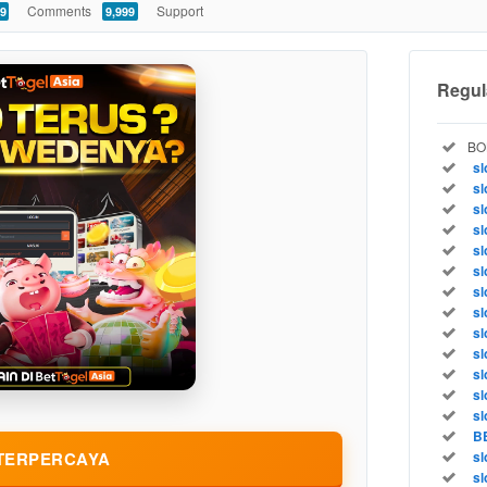
Comments
Support
9
9,999
Regul
Regu
Inc
BO
Inc
Use, 
sl
Inc
sl
prod
Inc
sl
The t
Inc
sl
buyer
Inc
sl
Inc
sl
View
Inc
sl
license
Inc
sl
Inc
details
sl
Inc
sl
Inc
sl
Inc
sl
Inc
sl
Inc
BE
Inc
TERPERCAYA
sl
Inc
sl