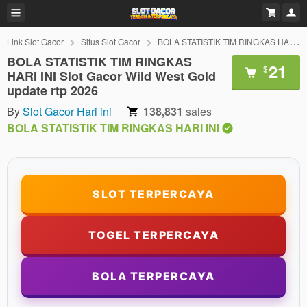
Link Slot Gacor
Situs Slot Gacor
BOLA STATISTIK TIM RINGKAS HARI INI Slot Gacor Wild West Gold update rtp 2026
BOLA STATISTIK TIM RINGKAS
21
$
HARI INI Slot Gacor Wild West Gold
update rtp 2026
By
Slot Gacor Hari ini
138,831
sales
BOLA STATISTIK TIM RINGKAS HARI INI
SLOT TERPERCAYA
TOGEL TERPERCAYA
BOLA TERPERCAYA