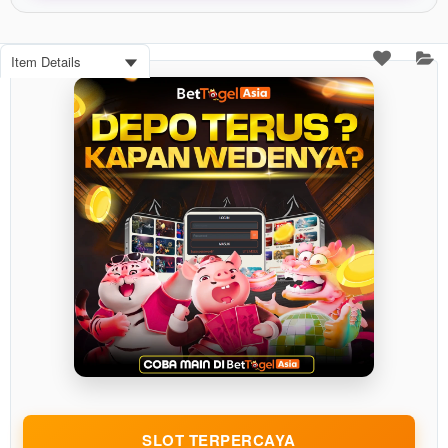
Item Details
SLOT TERPERCAYA